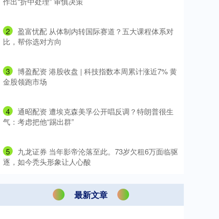
作出“折中处理” 审慎决策
2
​盈富忧配 从体制内转国际赛道？五大课程体系对
比，帮你选对方向
3
​博盈配资 港股收盘 | 科技指数本周累计涨近7% 黄
金股领跑市场
4
​通昭配资 遭埃克森美孚公开唱反调？特朗普很生
气：考虑把他“踢出群”
5
​九龙证券 当年影帝沦落至此。73岁欠租6万面临驱
逐，如今秃头形象让人心酸
最新文章