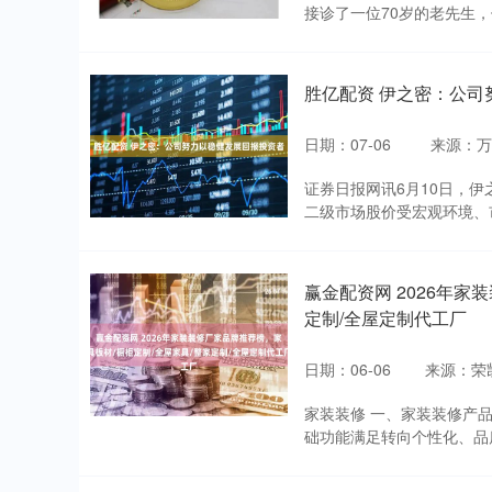
接诊了一位70岁的老先生，他
胜亿配资 伊之密：公司
日期：07-06
来源：万
证券日报网讯6月10日，
二级市场股价受宏观环境、市
赢金配资网 2026年家
定制/全屋定制代工厂
日期：06-06
来源：荣
深证成指
14311.01
.68
1.02%
200.89
1
家装装修 一、家装装修产
础功能满足转向个性化、品质