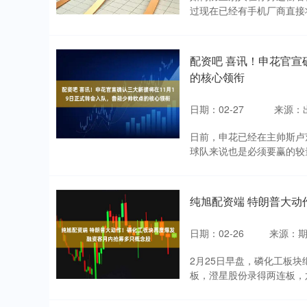
过现在已经有手机厂商直接将
配资吧 喜讯！申花官宣
的核心领衔
日期：02-27
来源：
日前，申花已经在主帅斯卢
球队来说也是必须要赢的较量
纯旭配资端 特朗普大动
日期：02-26
来源：
2月25日早盘，磷化工板块
板，澄星股份录得两连板，六