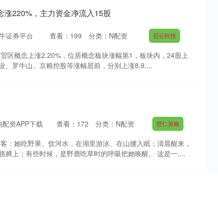
涨220%，主力资金净流入15股
牛证券平台
查看：
199
分类：
N配资
启云科技
自贸区概念上涨2.20%，位居概念板块涨幅第1，板块内，24股上
、罗牛山、京粮控股等涨幅居前，分别上涨8.9....
配资APP下载
查看：
172
分类：
N配资
慧仁策略
游客：她吃野果、饮河水，在湖里游泳、在山腰入眠；清晨醒来，
膊上；有些时候，是野鹿吃草时的呼吸把她唤醒。 这是一....
英语绽华章——示范教育集团开展“英语嘉年华”竞赛活动
优配APP下载
查看：
135
分类：
N配资
长江云配