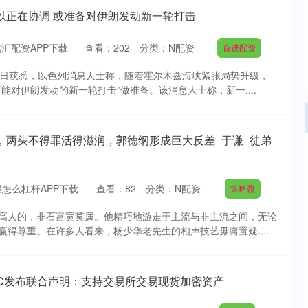
以正在协调 或准备对伊朗发动新一轮打击
汇配资APP下载
查看：
202
分类：
N配资
百进配资
5日获悉，以色列消息人士称，随着霍尔木兹海峡紧张局势升级，
能对伊朗发动的新一轮打击”做准备。该消息人士称，新一....
，两头不得罪活得滋润，郭德纲形成巨大反差_于谦_徒弟_
怎么杠杆APP下载
查看：
82
分类：
N配资
策略盈
高人的，非石富宽莫属。他精巧地游走于主流与非主流之间，无论
得尊重。在许多人看来，杨少华老先生的相声技艺毋庸置疑....
FTC发布联合声明：支持交易所交易现货加密资产