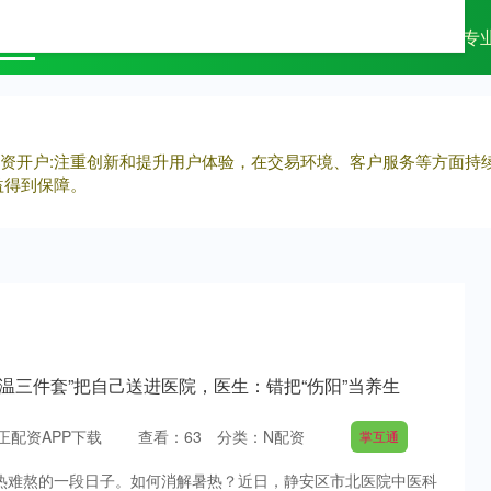
配资
杠杆配资网
专业配资杠杆炒股
专
杆配资开户:注重创新和提升用户体验，在交易环境、客户服务等方面
益得到保障。
降温三件套”把自己送进医院，医生：错把“伤阳”当养生
正配资APP下载
查看：
63
分类：
N配资
掌互通
湿热难熬的一段日子。如何消解暑热？近日，静安区市北医院中医科