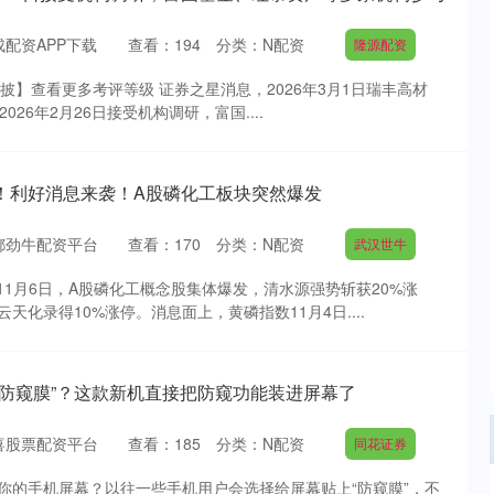
配资APP下载
查看：
194
分类：
N配资
隆源配资
信披】查看更多考评等级 证券之星消息，2026年3月1日瑞丰高材
2026年2月26日接受机构调研，富国....
停！利好消息来袭！A股磷化工板块突然爆发
都劲牛配资平台
查看：
170
分类：
N配资
武汉世牛
11月6日，A股磷化工概念股集体爆发，清水源强势斩获20%涨
天化录得10%涨停。消息面上，黄磷指数11月4日....
“防窥膜”？这款新机直接把防窥功能装进屏幕了
喜股票配资平台
查看：
185
分类：
N配资
同花证券
你的手机屏幕？以往一些手机用户会选择给屏幕贴上“防窥膜”，不