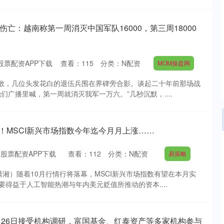
伤亡：越南称第一周消灭中国军队16000，第三周18000
股票配资APP下载
查看：
115
分类：
N配资
MOM操盘网
气未散，几位头发花白的退伍兵围在界碑旁合影。谈起二十年前那场战
们广播里喊，第一周就消灭我军一万六。”几秒沉默，....
次！MSCI新兴市场指数今年迄今月月上涨……
股票配资APP下载
查看：
112
分类：
N配资
易策略
 潇湘）随着10月行情行将落幕，MSCI新兴市场指数有望在本月实
得益于人工智能热潮与年内美元贬值所推动的资本....
月26日接受机构调研，富国基金、红泰资产等多家机构参与