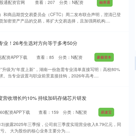
股通配资官网
查看：
207
分类：
N配资
融券通
C）和商品期货交易委员会（CFTC）周二发布联合声明，澄清已登
加密资产产品的交易，将扩大交易选择，且加强两机构....
专业！26考生选对方向等于多考50分
远配资APP下载
查看：
85
分类：
N配资
豪极资本
”升级为“年度上新”，湖南一份急需专业清单直接写明：高校80%
。当专业设置与职业前景直接挂钩，2026年高考....
度营收增长约10% 持续加码存储芯片研发
60配资APP下载
查看：
159
分类：
N配资
易速宝
213)披露2025年三季报，公司前三季度实现营业收入8.79亿元，同
亏。 大为股份的核心业务主要分为....