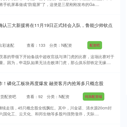
手机屏幕做成“防窥屏”了，这便是三星刚刚发布的Ga....
确认三大新援将在11月19日正式转会入队，鲁能少帅钦点
出彩速配
查看：
133
分类：
N配资
配资吧
茨基的带领下开始备战中超收官战与津门虎的比赛，这场比赛对于
。因为，申花队如果无法击败津门虎，那么俱乐部铁定无缘....
作！磷化工板块再度爆发 融资客月内抢筹多只概念股
期货配资吧
查看：
92
分类：
N配资
纯旭配资端
继续走强，45只概念股全线飘红。其中，川金诺、清水源20cm封
国化工、云天化、和邦生物等多股均强势涨停，天际....