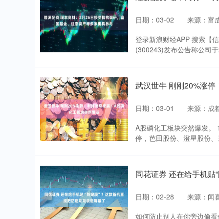
日期：03-02
来源：富成
登录新浪财经APP 搜索【
(300243)发布公告称公司于
武汉世牛 刚刚20%涨
日期：03-01
来源：成
A股磷化工板块突然爆发。 
停，芭田股份、澄星股份、云
同花证券 还在给手机贴
日期：02-28
来源：闻
如何防止别人在你旁边偷看