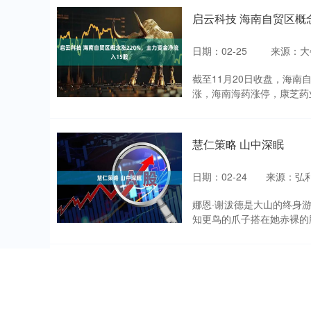
启云科技 海南自贸区概念
日期：02-25
来源：大
截至11月20日收盘，海南
涨，海南海药涨停，康芝药业
慧仁策略 山中深眠
日期：02-24
来源：弘利
娜恩·谢泼德是大山的终身
知更鸟的爪子搭在她赤裸的胳
长江云配 学子竞风采，
日期：02-23
来源：华瑞