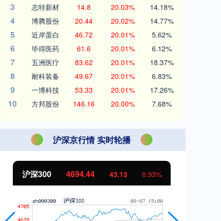
3
志特新材
14.8
20.03%
14.18%
4
博腾股份
20.44
20.02%
14.77%
5
近岸蛋白
46.72
20.01%
5.62%
6
毕得医药
61.6
20.01%
6.12%
7
五洲医疗
83.62
20.01%
18.37%
8
耐科装备
49.67
20.01%
6.83%
9
一博科技
53.33
20.01%
17.26%
10
方邦股份
146.16
20.00%
7.68%
沪深京行情 实时轮播
北证50
1134.24
创
11.37
1.01%