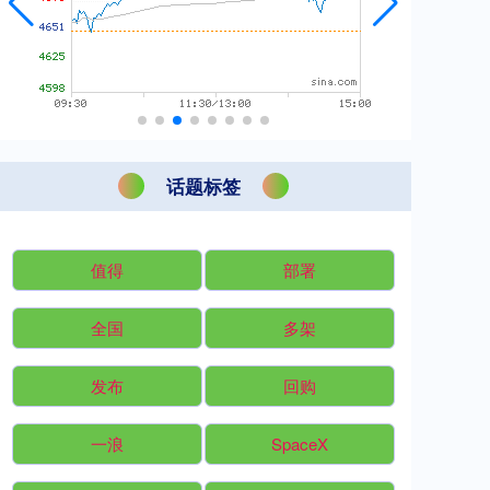
话题标签
值得
部署
全国
多架
发布
回购
一浪
SpaceX