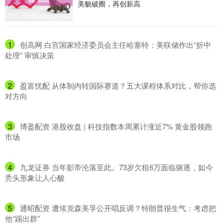
美貌破圈，再创新高
1
​创高网 白宫国家经济委员会主任哈塞特：美联储作出“折中
处理” 审慎决策
2
​盈富忧配 从体制内转国际赛道？五大课程体系对比，帮你选
对方向
3
​博盈配资 港股收盘 | 科技指数本周累计涨近7% 黄金股领跑
市场
4
​九龙证券 当年影帝沦落至此。73岁欠租6万面临驱逐，如今
秃头形象让人心酸
5
​通昭配资 遭埃克森美孚公开唱反调？特朗普很生气：考虑把
他“踢出群”