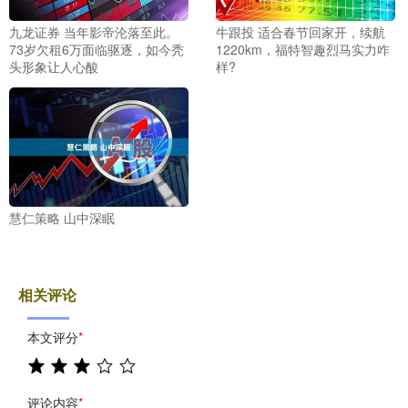
九龙证券 当年影帝沦落至此。
牛跟投 适合春节回家开，续航
73岁欠租6万面临驱逐，如今秃
1220km，福特智趣烈马实力咋
头形象让人心酸
样?
慧仁策略 山中深眠
相关评论
本文评分
*
评论内容
*