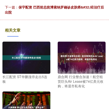
下一篇：
保宇配资 巴西前总统博索纳罗确诊皮肤癌&#32;经治疗后
出院
相关文章
长江配资 ST华鹏涨停走出5连
鼎合网 行业整合加速！航空租
板
赁巨头Air Lease被74亿美元收
购，将退市私有化