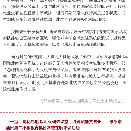
役、预备役及盟军士兵参与此次演习。据拉国家武装部队评估，拉脱
维亚没有面临直接军事威胁，但演习期间部队保持高度戒备状态，防
空部队在东部边境持续执勤，北约的巡逻任务也相应加强。
拉国防部长安德里斯·斯普鲁兹说，延长空域关闭措施使国家武装
部队能够全面控制该区域，强化对声学空域监视系统的测试，进行无
人机和反无人机模拟演练，以及部署和训练机动作战部队。
当地时间9日夜间，大量无人机进入波兰领空，波军方紧急动用本
国和北约防空系统，击落部分无人机并关闭相关空域和多座机场。波
兰总理图斯克称，无人机来自俄罗斯。俄国防部10日发布通报五八策
略，否认计划打击波兰境内目标，并表示准备与波方进行磋商。斯普
鲁兹11日表示，此次无人机事件是对北约成员国领空的公然侵犯，拉
脱维亚须作出回应。
N配资提示：文章来自网络，不代表本站观点。
上一篇：
同花易配 以听促研强课堂，以评赋能共成长——濮阳市
油田第二小学教育集团常态课听评课活动