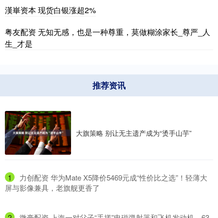
漢崋资本 现货白银涨超2%
粤友配资 无知无感，也是一种尊重，莫做糊涂家长_尊严_人
生_才是
推荐资讯
大旗策略 别让无主遗产成为“烫手山芋”
1
​力创配资 华为Mate X5降价5469元成“性价比之选”！轻薄大
屏与影像兼具，老旗舰更香了
2
​微豪配资 上海一对父子“手搓”电磁弹射器和飞机发动机，63