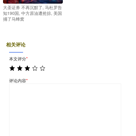
大圣证券 不再沉默了, 马杜罗告
知190国, 中方原油遭抢掠, 美国
捅了马蜂窝
相关评论
本文评分
*
评论内容
*