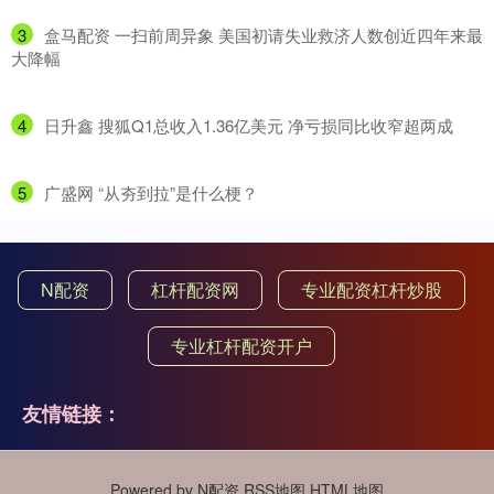
3
​盒马配资 一扫前周异象 美国初请失业救济人数创近四年来最
大降幅
4
​日升鑫 搜狐Q1总收入1.36亿美元 净亏损同比收窄超两成
5
​广盛网 “从夯到拉”是什么梗？
N配资
杠杆配资网
专业配资杠杆炒股
专业杠杆配资开户
友情链接：
Powered by
N配资
RSS地图
HTML地图