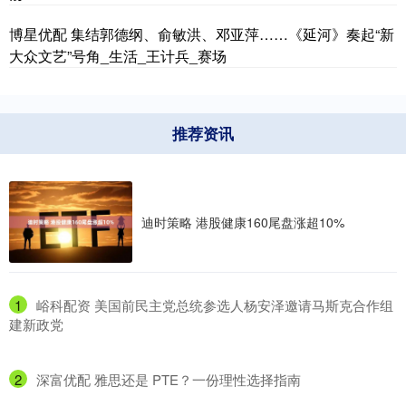
博星优配 集结郭德纲、俞敏洪、邓亚萍……《延河》奏起“新
大众文艺”号角_生活_王计兵_赛场
推荐资讯
迪时策略 港股健康160尾盘涨超10%
1
​峪科配资 美国前民主党总统参选人杨安泽邀请马斯克合作组
建新政党
2
​深富优配 雅思还是 PTE？一份理性选择指南