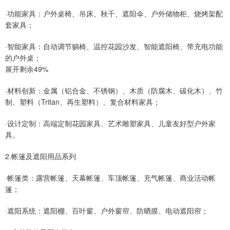
·功能家具：户外桌椅、吊床、秋千、遮阳伞、户外储物柜、烧烤架配
套家具；
·智能家具：自动调节躺椅、温控花园沙发、智能遮阳椅、带充电功能
的户外桌；
展开剩余49%
·材料创新：金属（铝合金、不锈钢）、木质（防腐木、碳化木）、竹
制、塑料（Tritan、再生塑料）、复合材料家具；
·设计定制：高端定制花园家具、艺术雕塑家具、儿童友好型户外家
具。
2.帐篷及遮阳用品系列
·帐篷类：露营帐篷、天幕帐篷、车顶帐篷、充气帐篷、商业活动帐
篷；
·遮阳系统：遮阳棚、百叶窗、户外窗帘、防晒膜、电动遮阳帘；