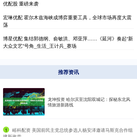
优配股 重磅来袭
宏琳优配 霍尔木兹海峡成博弈重要工具，全球市场再度大震
荡
博星优配 集结郭德纲、俞敏洪、邓亚萍……《延河》奏起“新
大众文艺”号角_生活_王计兵_赛场
推荐资讯
龙坤投资 哈尔滨至沈阳双城记：探秘东北风
情旅游新路线
1
​峪科配资 美国前民主党总统参选人杨安泽邀请马斯克合作组
建新政党