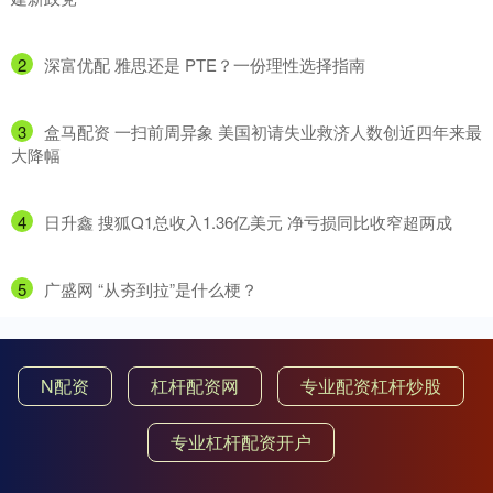
2
​深富优配 雅思还是 PTE？一份理性选择指南
3
​盒马配资 一扫前周异象 美国初请失业救济人数创近四年来最
大降幅
4
​日升鑫 搜狐Q1总收入1.36亿美元 净亏损同比收窄超两成
5
​广盛网 “从夯到拉”是什么梗？
N配资
杠杆配资网
专业配资杠杆炒股
专业杠杆配资开户