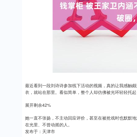
深证成指
14311.01
.68
1.02%
200.89
1
最近看到一段刘诗诗参加线下活动的视频，真的让我感触颇
衣，就站在那里。看似简单，整个人却仿佛被光环轻轻托起
展开剩余42%
她一直不张扬，不主动回应评价，甚至在被抢戏时也默默地
在光里、不曾动摇的人。
发布于：天津市