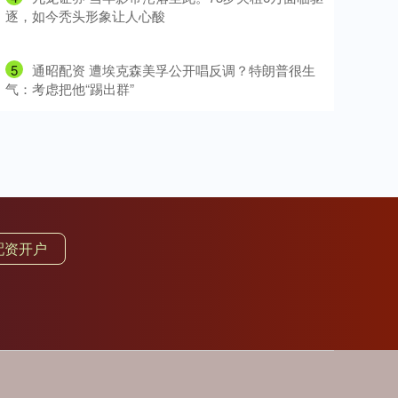
逐，如今秃头形象让人心酸
5
​通昭配资 遭埃克森美孚公开唱反调？特朗普很生
气：考虑把他“踢出群”
配资开户