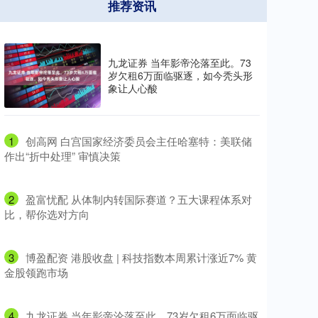
推荐资讯
九龙证券 当年影帝沦落至此。73
岁欠租6万面临驱逐，如今秃头形
象让人心酸
1
​创高网 白宫国家经济委员会主任哈塞特：美联储
作出“折中处理” 审慎决策
2
​盈富忧配 从体制内转国际赛道？五大课程体系对
比，帮你选对方向
3
​博盈配资 港股收盘 | 科技指数本周累计涨近7% 黄
金股领跑市场
4
​九龙证券 当年影帝沦落至此。73岁欠租6万面临驱