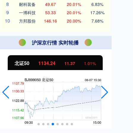
8
耐科装备
49.67
20.01%
6.83%
9
一博科技
53.33
20.01%
17.26%
10
方邦股份
146.16
20.00%
7.68%
沪深京行情 实时轮播
北证50
1134.24
创
11.37
1.01%