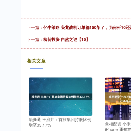
上一篇：
亿牛策略 枭龙战机订单都150架了，为何歼10
下一篇：
柳荷投资 自然之谜【15】
相关文章
融券通 王府井：首旅集团持股比例
拿柜配资 小
增至33.17%
iPhone 