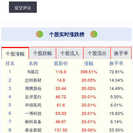
提交评论
个股实时涨跌榜
个股跌幅
个股流入
个股流出
换手率
个股涨幅
排名
名称
最新价
涨幅
换手率
1
N展芯
116.9
398.51%
72.81%
2
志特新材
14.8
20.03%
14.04%
3
博腾股份
20.44
20.02%
14.49%
4
近岸蛋白
46.72
20.01%
5.50%
5
毕得医药
61.6
20.01%
6.01%
6
一博科技
53.33
20.01%
16.62%
7
耐科装备
49.67
20.01%
6.14%
8
泰金新能
131.52
20.00%
23.30%