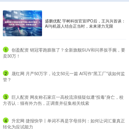
盛鹏优配 宇树科技官宣IPO后，王兴兴首谈：
AI与机器人结合正当时，未来潜力无限
1
​创盈配资 销冠零跑膨胀了？全新旗舰SUV和问界扳手腕，要
卖30万！
2
​晟红网 月产50万字，论文50元一篇 AI写作“黑工厂”该如何监
管？
3
​巨人配资 网友称石家庄一高校流浪猫疑似遭“投毒”身亡，校
方否认：猫有外力伤，正调查并征集相关线索
4
​升宏网 捷报快学丨单词不再是字母排列：如何让词汇量真正
转化为应试能力