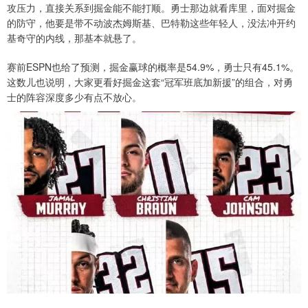
攻压力，直接关系到掘金能不能打顺。勇士那边就看库里，面对掘金
的防守，他要是带不动波杰姆斯基、巴特勒这些年轻人，没法冲开约
基奇守的内线，那基本就悬了。
赛前ESPN也给了预测，掘金赢球的概率是54.9%，勇士只有45.1%。
这数儿也说明，大家更看好掘金这套“冠军班底加新援”的组合，对勇
士的阵容深度多少有点不放心。