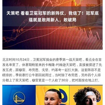
北京时间10月24日，卫冕冠军掘金的赛季第一战天策吧，看点全在首
发名单里了。休赛期刚签来的卡梅隆-约翰逊天策吧，直接被摆进了先
发五虎，跟穆雷、布劳恩、戈登、约基奇一起扛大旗。这套阵容不是
瞎排的，季前赛打公牛那回就用过，当时除了布劳恩，另外四个人得
分都上了双天策吧，穆雷更是一个人砍了30分，把对面按在地上打。