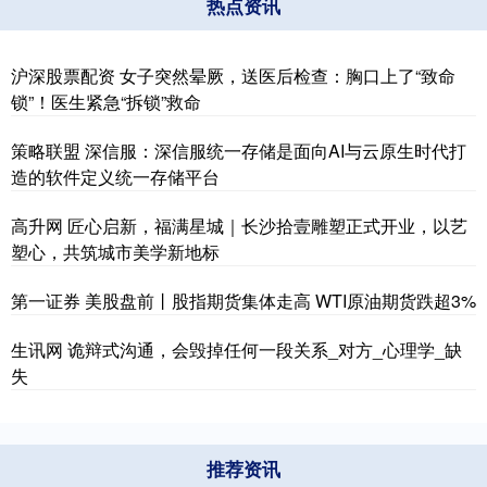
热点资讯
沪深股票配资 女子突然晕厥，送医后检查：胸口上了“致命
锁”！医生紧急“拆锁”救命
策略联盟 深信服：深信服统一存储是面向AI与云原生时代打
造的软件定义统一存储平台
高升网 匠心启新，福满星城｜长沙拾壹雕塑正式开业，以艺
塑心，共筑城市美学新地标
第一证券 美股盘前丨股指期货集体走高 WTI原油期货跌超3%
生讯网 诡辩式沟通，会毁掉任何一段关系_对方_心理学_缺
失
推荐资讯