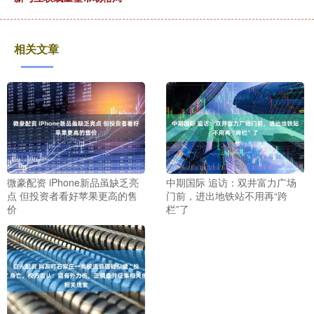
相关文章
微豪配资 iPhone新品虽缺乏亮
中期国际 追访：双井富力广场
点 但投资者看好苹果更高的售
门前，进出地铁站不用再“跨
价
栏”了