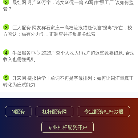
2
​晟红网 月产50万字，论文50元一篇 AI写作“黑工厂”该如何监
管？
3
​巨人配资 网友称石家庄一高校流浪猫疑似遭“投毒”身亡，校
方否认：猫有外力伤，正调查并征集相关线索
4
​牛盈服务中心 2026严查个人收入! 账户超这些数要留意, 合法
收入也需懂规则
5
​升宏网 捷报快学丨单词不再是字母排列：如何让词汇量真正
转化为应试能力
N配资
杠杆配资网
专业配资杠杆炒股
专业杠杆配资开户