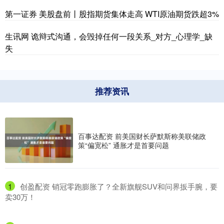
第一证券 美股盘前丨股指期货集体走高 WTI原油期货跌超3%
生讯网 诡辩式沟通，会毁掉任何一段关系_对方_心理学_缺
失
推荐资讯
百事达配资 前美国财长萨默斯称美联储政
策“偏宽松” 通胀才是首要问题
1
​创盈配资 销冠零跑膨胀了？全新旗舰SUV和问界扳手腕，要
卖30万！