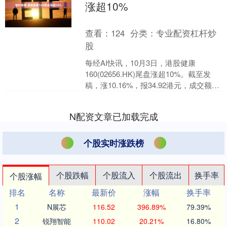
涨超10%
查看：
124
分类：
专业配资杠杆炒
股
每经AI快讯，10月3日，港股健康
160(02656.HK)尾盘涨超10%。截至发
稿，涨10.16%，报34.92港元，成交额
3579.08万港元。....
N配资文章已加载完成
个股实时涨跌榜
个股跌幅
个股流入
个股流出
换手率
个股涨幅
排名
名称
最新价
涨幅
换手率
1
N展芯
116.52
396.89%
79.39%
2
锐翔智能
110.02
20.21%
16.80%