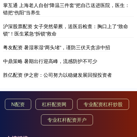
掌互通 上海老人自创“降温三件套”把自己送进医院，医生：
错把“伤阳”当养生
沪深股票配资 女子突然晕厥，送医后检查：胸口上了“致命
锁”！医生紧急“拆锁”救命
粤友配资 暑湿寒湿“两头堵”，谨防三伏天贪凉中招
中鼎策略 暑期出行迎高峰，流感防护不可少
胜亿配资 伊之密：公司努力以稳健发展回报投资者
N配资
杠杆配资网
专业配资杠杆炒股
专业杠杆配资开户