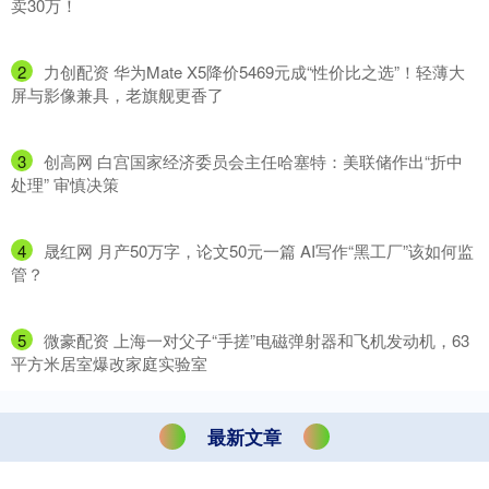
卖30万！
2
​力创配资 华为Mate X5降价5469元成“性价比之选”！轻薄大
屏与影像兼具，老旗舰更香了
3
​创高网 白宫国家经济委员会主任哈塞特：美联储作出“折中
处理” 审慎决策
4
​晟红网 月产50万字，论文50元一篇 AI写作“黑工厂”该如何监
管？
5
​微豪配资 上海一对父子“手搓”电磁弹射器和飞机发动机，63
平方米居室爆改家庭实验室
最新文章