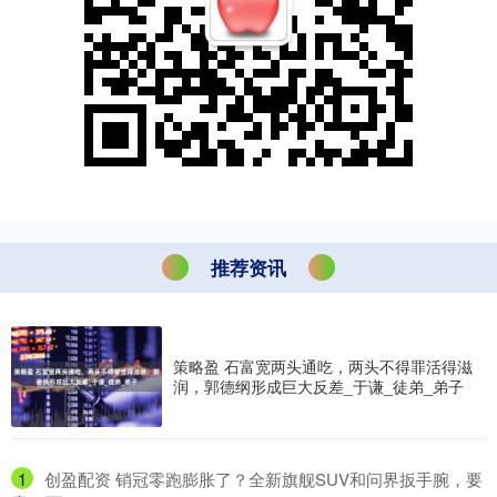
推荐资讯
策略盈 石富宽两头通吃，两头不得罪活得滋
润，郭德纲形成巨大反差_于谦_徒弟_弟子
1
​创盈配资 销冠零跑膨胀了？全新旗舰SUV和问界扳手腕，要