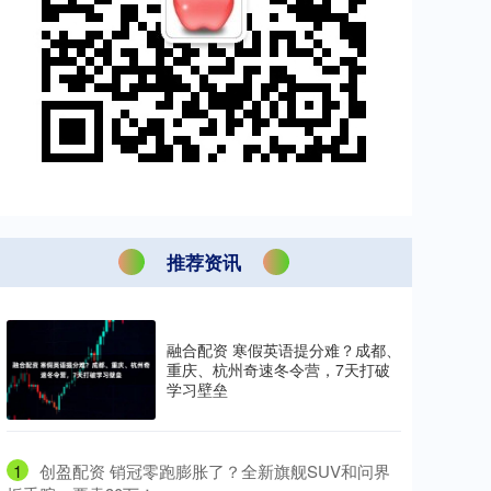
推荐资讯
融合配资 寒假英语提分难？成都、
重庆、杭州奇速冬令营，7天打破
学习壁垒
1
​创盈配资 销冠零跑膨胀了？全新旗舰SUV和问界