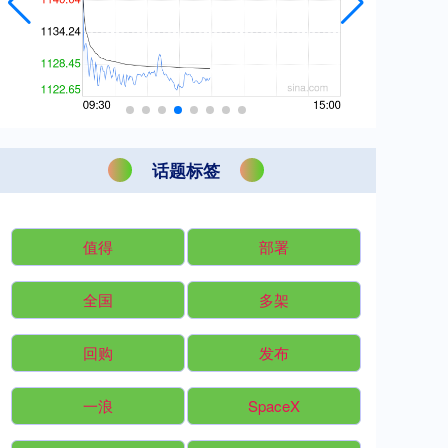
话题标签
值得
部署
全国
多架
回购
发布
一浪
SpaceX