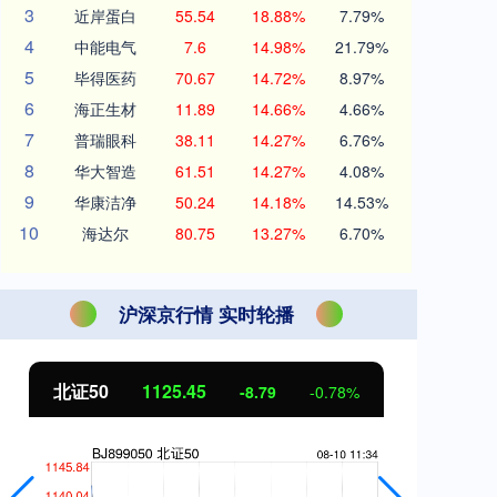
3
近岸蛋白
55.54
18.88%
7.79%
4
中能电气
7.6
14.98%
21.79%
5
毕得医药
70.67
14.72%
8.97%
6
海正生材
11.89
14.66%
4.66%
7
普瑞眼科
38.11
14.27%
6.76%
8
华大智造
61.51
14.27%
4.08%
9
华康洁净
50.24
14.18%
14.53%
10
海达尔
80.75
13.27%
6.70%
沪深京行情 实时轮播
北证50
1125.45
创
-8.79
-0.78%