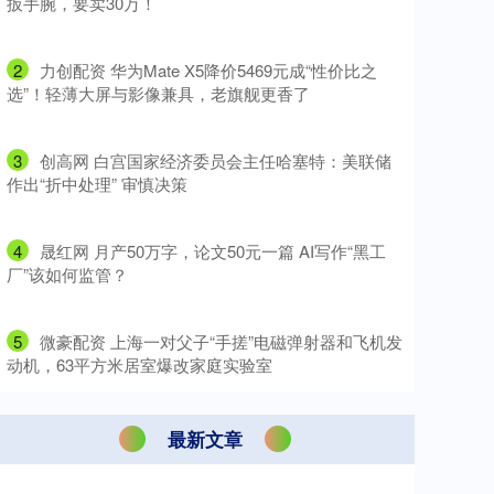
扳手腕，要卖30万！
2
​力创配资 华为Mate X5降价5469元成“性价比之
选”！轻薄大屏与影像兼具，老旗舰更香了
3
​创高网 白宫国家经济委员会主任哈塞特：美联储
作出“折中处理” 审慎决策
4
​晟红网 月产50万字，论文50元一篇 AI写作“黑工
厂”该如何监管？
5
​微豪配资 上海一对父子“手搓”电磁弹射器和飞机发
动机，63平方米居室爆改家庭实验室
最新文章