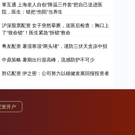
掌互通 上海老人自创“降温三件套”把自己送进医
院，医生：错把“伤阳”当养生
沪深股票配资 女子突然晕厥，送医后检查：胸口上
了“致命锁”！医生紧急“拆锁”救命
粤友配资 暑湿寒湿“两头堵”，谨防三伏天贪凉中招
中鼎策略 暑期出行迎高峰，流感防护不可少
胜亿配资 伊之密：公司努力以稳健发展回报投资者
配资开户