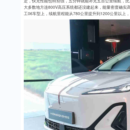
定，快充性能也特别强，五分钟就能补充五百公里续航，比
大多数地方连800V高压系统都还没建起来，能量密度确实高
工06车型上，续航里程能从780公里提升到1200公里以