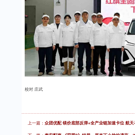
校对 庄武
上一篇：
众团优配 镁价底部反弹+全产业链加速卡位 航
下一篇：
秦安配资 《罚罪2》结局。原来丁小帅的遗言，