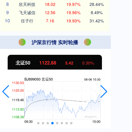
8
欣天科技
18.02
19.97%
28.44%
9
飞天诚信
12.56
19.96%
8.49%
10
任子行
7.16
19.93%
31.42%
沪深京行情 实时轮播
北证50
1122.88
创
3.42
0.30%