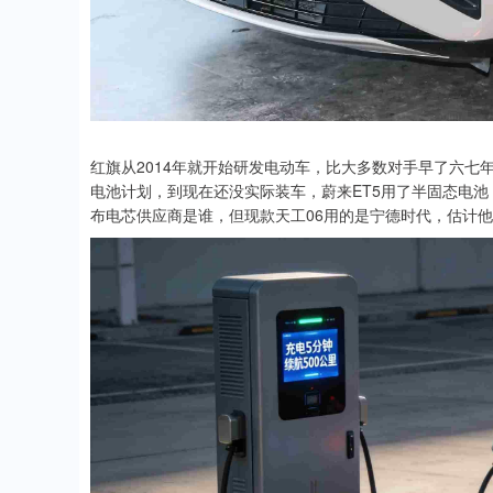
红旗从2014年就开始研发电动车，比大多数对手早了六七年
电池计划，到现在还没实际装车，蔚来ET5用了半固态电
布电芯供应商是谁，但现款天工06用的是宁德时代，估计