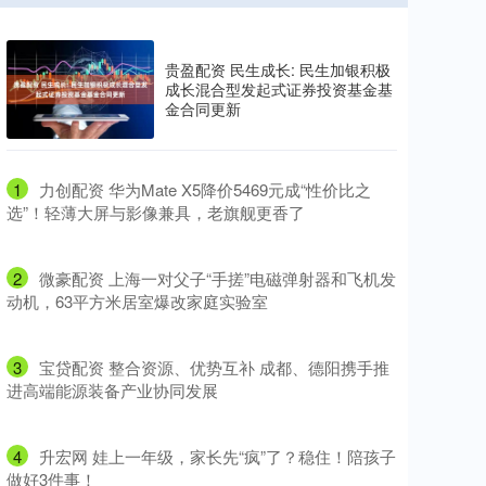
贵盈配资 民生成长: 民生加银积极
成长混合型发起式证券投资基金基
金合同更新
1
​力创配资 华为Mate X5降价5469元成“性价比之
选”！轻薄大屏与影像兼具，老旗舰更香了
2
​微豪配资 上海一对父子“手搓”电磁弹射器和飞机发
动机，63平方米居室爆改家庭实验室
3
​宝贷配资 整合资源、优势互补 成都、德阳携手推
进高端能源装备产业协同发展
4
​升宏网 娃上一年级，家长先“疯”了？稳住！陪孩子
做好3件事！