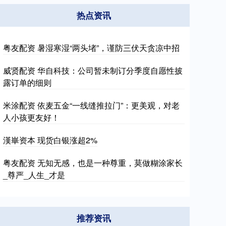
热点资讯
粤友配资 暑湿寒湿“两头堵”，谨防三伏天贪凉中招
威贤配资 华自科技：公司暂未制订分季度自愿性披
露订单的细则
米涂配资 依麦五金“一线缝推拉门”：更美观，对老
人小孩更友好！
漢崋资本 现货白银涨超2%
粤友配资 无知无感，也是一种尊重，莫做糊涂家长
_尊严_人生_才是
推荐资讯