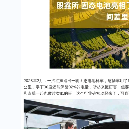
深证成指
14110.12
.92
0.57%
-34.08
-0
2026年2月，一汽红旗造出一辆固态电池样车，这辆车用了
公里，零下30度还能保留92%的电量，听起来挺厉害，但
和奇瑞一起也做过类似的事，这个行业确实动起来了，可直