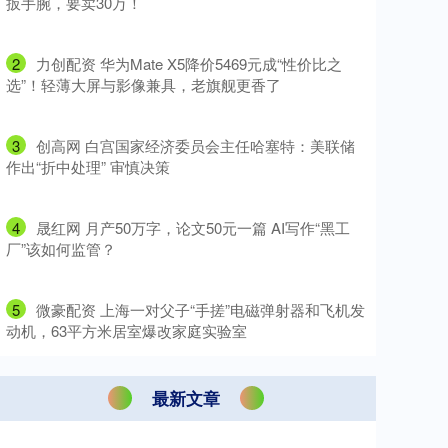
扳手腕，要卖30万！
2
​力创配资 华为Mate X5降价5469元成“性价比之
选”！轻薄大屏与影像兼具，老旗舰更香了
3
​创高网 白宫国家经济委员会主任哈塞特：美联储
作出“折中处理” 审慎决策
4
​晟红网 月产50万字，论文50元一篇 AI写作“黑工
厂”该如何监管？
5
​微豪配资 上海一对父子“手搓”电磁弹射器和飞机发
动机，63平方米居室爆改家庭实验室
最新文章