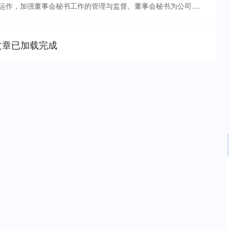
作，加强董事会秘书工作的管理与监督。董事会秘书为公司....
文章已加载完成
沪深300
4694.44
.42%
43.13
0.93%