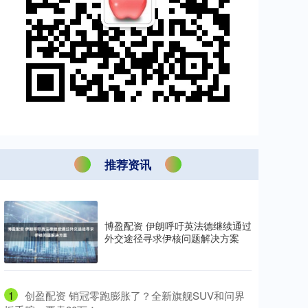
推荐资讯
博盈配资 伊朗呼吁英法德继续通过
外交途径寻求伊核问题解决方案
1
​创盈配资 销冠零跑膨胀了？全新旗舰SUV和问界