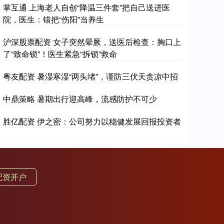
掌互通 上海老人自创“降温三件套”把自己送进医
院，医生：错把“伤阳”当养生
沪深股票配资 女子突然晕厥，送医后检查：胸口上
了“致命锁”！医生紧急“拆锁”救命
粤友配资 暑湿寒湿“两头堵”，谨防三伏天贪凉中招
中鼎策略 暑期出行迎高峰，流感防护不可少
胜亿配资 伊之密：公司努力以稳健发展回报投资者
配资开户