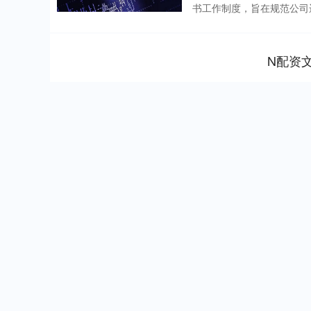
书工作制度，旨在规范公司运
N配资
深证成指
14311.01
.68
1.02%
200.89
1