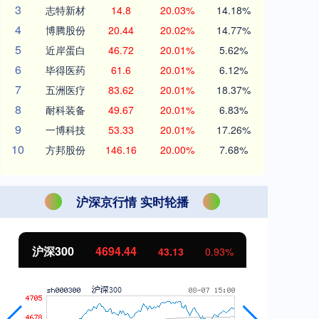
3
志特新材
14.8
20.03%
14.18%
4
博腾股份
20.44
20.02%
14.77%
5
近岸蛋白
46.72
20.01%
5.62%
6
毕得医药
61.6
20.01%
6.12%
7
五洲医疗
83.62
20.01%
18.37%
8
耐科装备
49.67
20.01%
6.83%
9
一博科技
53.33
20.01%
17.26%
10
方邦股份
146.16
20.00%
7.68%
沪深京行情 实时轮播
北证50
1134.24
创
11.37
1.01%