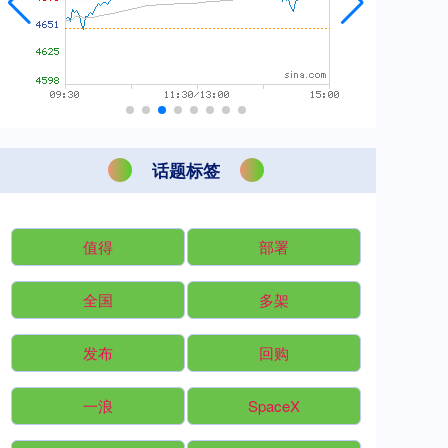
话题标签
值得
部署
全国
多架
发布
回购
一浪
SpaceX