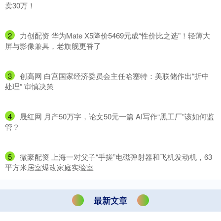
卖30万！
2
​力创配资 华为Mate X5降价5469元成“性价比之选”！轻薄大
屏与影像兼具，老旗舰更香了
3
​创高网 白宫国家经济委员会主任哈塞特：美联储作出“折中
处理” 审慎决策
4
​晟红网 月产50万字，论文50元一篇 AI写作“黑工厂”该如何监
管？
5
​微豪配资 上海一对父子“手搓”电磁弹射器和飞机发动机，63
平方米居室爆改家庭实验室
最新文章