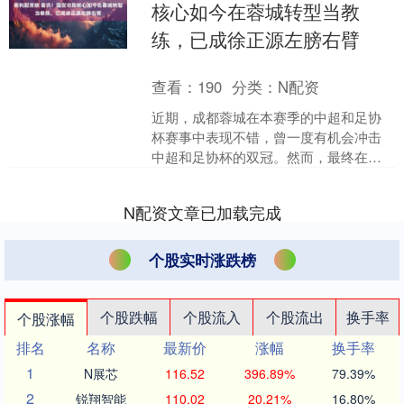
核心如今在蓉城转型当教
练，已成徐正源左膀右臂
查看：
190
分类：
N配资
近期，成都蓉城在本赛季的中超和足协
杯赛事中表现不错，曾一度有机会冲击
中超和足协杯的双冠。然而，最终在关
键时刻未能把握住机会，未能取得理想
的成绩。尽管如此，成都蓉....
N配资文章已加载完成
个股实时涨跌榜
个股跌幅
个股流入
个股流出
换手率
个股涨幅
排名
名称
最新价
涨幅
换手率
1
N展芯
116.52
396.89%
79.39%
2
锐翔智能
110.02
20.21%
16.80%