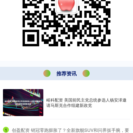
推荐资讯
峪科配资 美国前民主党总统参选人杨安泽邀
请马斯克合作组建新政党
1
​创盈配资 销冠零跑膨胀了？全新旗舰SUV和问界扳手腕，要