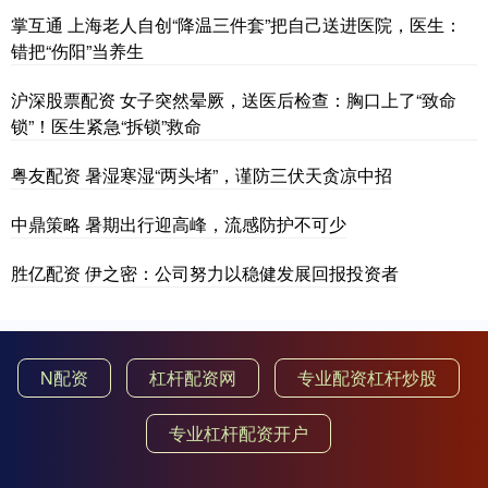
掌互通 上海老人自创“降温三件套”把自己送进医院，医生：
错把“伤阳”当养生
沪深股票配资 女子突然晕厥，送医后检查：胸口上了“致命
锁”！医生紧急“拆锁”救命
粤友配资 暑湿寒湿“两头堵”，谨防三伏天贪凉中招
中鼎策略 暑期出行迎高峰，流感防护不可少
胜亿配资 伊之密：公司努力以稳健发展回报投资者
N配资
杠杆配资网
专业配资杠杆炒股
专业杠杆配资开户