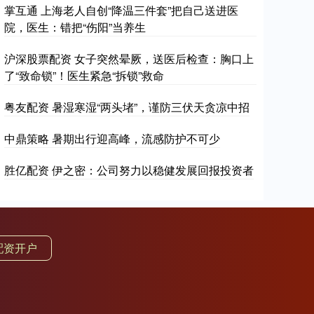
掌互通 上海老人自创“降温三件套”把自己送进医
院，医生：错把“伤阳”当养生
沪深股票配资 女子突然晕厥，送医后检查：胸口上
了“致命锁”！医生紧急“拆锁”救命
粤友配资 暑湿寒湿“两头堵”，谨防三伏天贪凉中招
中鼎策略 暑期出行迎高峰，流感防护不可少
胜亿配资 伊之密：公司努力以稳健发展回报投资者
配资开户