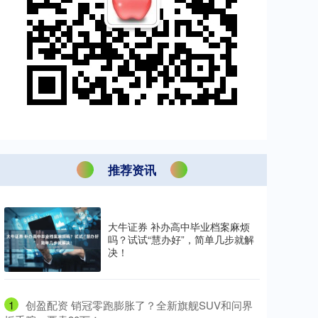
推荐资讯
大牛证券 补办高中毕业档案麻烦
吗？试试“慧办好”，简单几步就解
决！
1
​创盈配资 销冠零跑膨胀了？全新旗舰SUV和问界