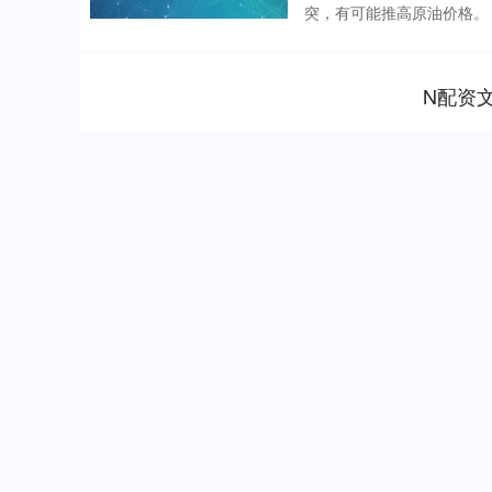
突，有可能推高原油价格。 
N配资
深证成指
14311.01
9.68
1.02%
200.89