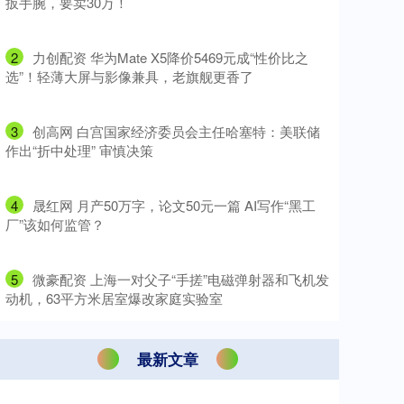
扳手腕，要卖30万！
2
​力创配资 华为Mate X5降价5469元成“性价比之
选”！轻薄大屏与影像兼具，老旗舰更香了
3
​创高网 白宫国家经济委员会主任哈塞特：美联储
作出“折中处理” 审慎决策
4
​晟红网 月产50万字，论文50元一篇 AI写作“黑工
厂”该如何监管？
5
​微豪配资 上海一对父子“手搓”电磁弹射器和飞机发
动机，63平方米居室爆改家庭实验室
最新文章