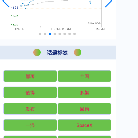
话题标签
部署
全国
值得
多架
发布
回购
一浪
SpaceX