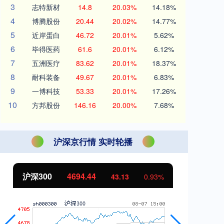
3
志特新材
14.8
20.03%
14.18%
4
博腾股份
20.44
20.02%
14.77%
5
近岸蛋白
46.72
20.01%
5.62%
6
毕得医药
61.6
20.01%
6.12%
7
五洲医疗
83.62
20.01%
18.37%
8
耐科装备
49.67
20.01%
6.83%
9
一博科技
53.33
20.01%
17.26%
10
方邦股份
146.16
20.00%
7.68%
沪深京行情 实时轮播
北证50
1134.24
创
11.37
1.01%