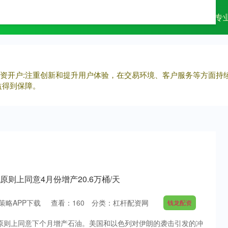
配资
杠杆配资网
专业配资杠杆炒股
专
杆配资开户:注重创新和提升用户体验，在交易环境、客户服务等方面
益得到保障。
原则上同意4月份增产20.6万桶/天
策略APP下载
查看：
160
分类：
杠杆配资网
钱龙配资
C+原则上同意下个月增产石油。美国和以色列对伊朗的袭击引发的冲