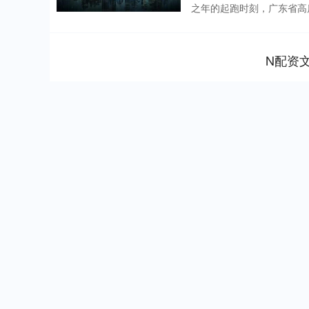
之年的起跑时刻，广东省高质
N配资
上证指数
3940.04
.40
2.13%
39.68
1.