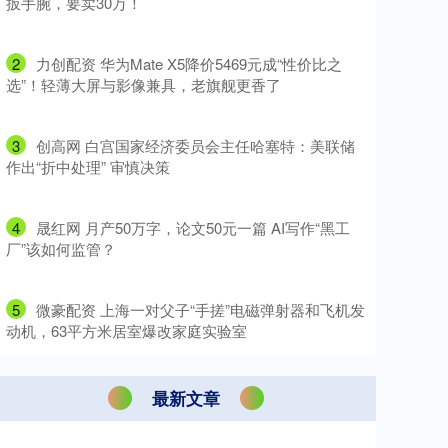
扳手腕，要卖30万！
2
​力创配资 华为Mate X5降价5469元成“性价比之
选”！轻薄大屏与影像兼具，老旗舰更香了
3
​创高网 白宫国家经济委员会主任哈塞特：美联储
作出“折中处理” 审慎决策
4
​晟红网 月产50万字，论文50元一篇 AI写作“黑工
厂”该如何监管？
5
​微豪配资 上海一对父子“手搓”电磁弹射器和飞机发
动机，63平方米居室爆改家庭实验室
最新文章