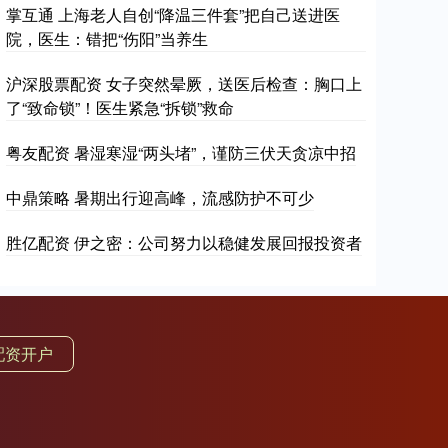
掌互通 上海老人自创“降温三件套”把自己送进医
院，医生：错把“伤阳”当养生
沪深股票配资 女子突然晕厥，送医后检查：胸口上
了“致命锁”！医生紧急“拆锁”救命
粤友配资 暑湿寒湿“两头堵”，谨防三伏天贪凉中招
中鼎策略 暑期出行迎高峰，流感防护不可少
胜亿配资 伊之密：公司努力以稳健发展回报投资者
配资开户