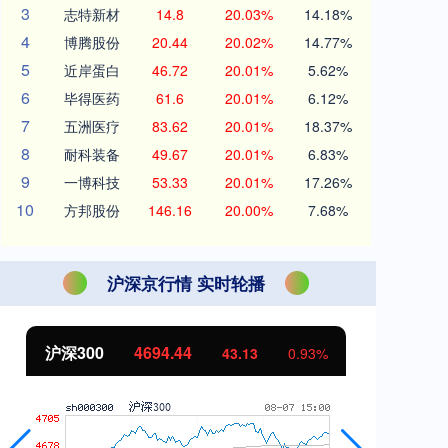
3
志特新材
14.8
20.03%
14.18%
4
博腾股份
20.44
20.02%
14.77%
5
近岸蛋白
46.72
20.01%
5.62%
6
毕得医药
61.6
20.01%
6.12%
7
五洲医疗
83.62
20.01%
18.37%
8
耐科装备
49.67
20.01%
6.83%
9
一博科技
53.33
20.01%
17.26%
10
方邦股份
146.16
20.00%
7.68%
沪深京行情 实时轮播
沪深300
4694.44
北
43.13
0.93%