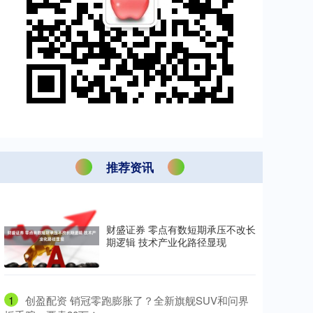
推荐资讯
财盛证券 零点有数短期承压不改长
期逻辑 技术产业化路径显现
1
​创盈配资 销冠零跑膨胀了？全新旗舰SUV和问界