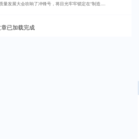
量发展大会吹响了冲锋号，将目光牢牢锁定在“制造....
文章已加载完成
深证成指
14311.01
02%
200.89
1.42%