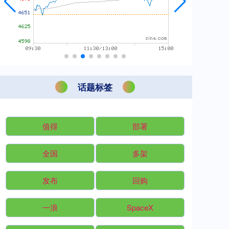
话题标签
值得
部署
全国
多架
发布
回购
一浪
SpaceX